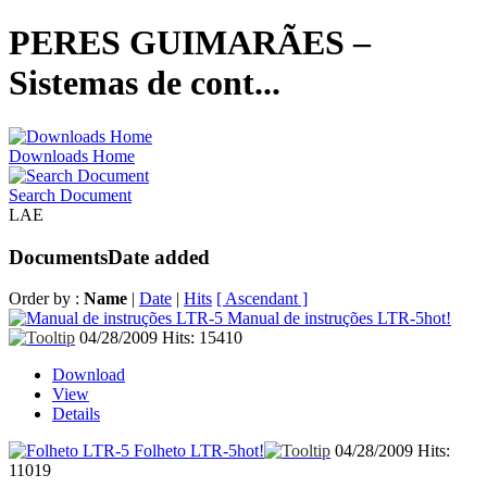
PERES GUIMARÃES –
Sistemas de cont...
Downloads Home
Search Document
LAE
Documents
Date added
Order by :
Name
|
Date
|
Hits
[ Ascendant ]
Manual de instruções LTR-5
hot!
04/28/2009
Hits: 15410
Download
View
Details
Folheto LTR-5
hot!
04/28/2009
Hits:
11019