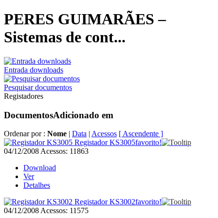
PERES GUIMARÃES –
Sistemas de cont...
Entrada downloads
Pesquisar documentos
Registadores
Documentos
Adicionado em
Ordenar por :
Nome
|
Data
|
Acessos
[ Ascendente ]
Registador KS3005
favorito!
04/12/2008
Acessos: 11863
Download
Ver
Detalhes
Registador KS3002
favorito!
04/12/2008
Acessos: 11575